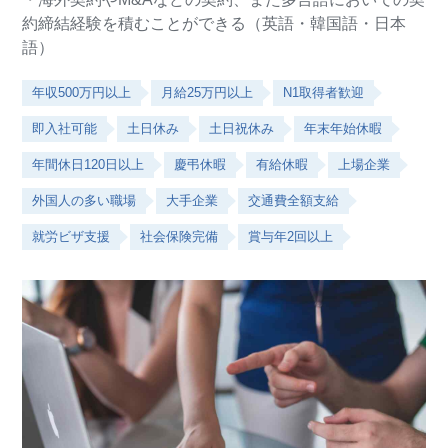
約締結経験を積むことができる（英語・韓国語・日本
語）
年収500万円以上
月給25万円以上
N1取得者歓迎
即入社可能
土日休み
土日祝休み
年末年始休暇
年間休日120日以上
慶弔休暇
有給休暇
上場企業
外国人の多い職場
大手企業
交通費全額支給
就労ビザ支援
社会保険完備
賞与年2回以上