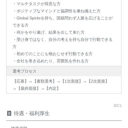
・マルチタスクが得意な方
・ポジティブなマインドと協調性を兼ね備えた方
・Global Spiritsを持ち、国籍問わず人脈を広げることが
できる方
・何かをやり遂げ、結果を出して来た方
・受け身ではなく、自分の考えを持ち自分で行動できる
方
・初めてのことにも物おじせず行動できる方
・全社を巻き込めたり、雰囲気を作れる方
選考プロセス
【応募】→【書類選考】→【1次面接】→【2次面接】
→【最終面接】→【内定】
IDC1
待遇・福利厚生