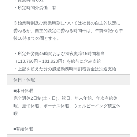
・休憩時間 60分
・所定時間外労働 有
※始業時刻及び終業時刻については社員の自主的決定に
委ねるが、自主的決定に委ねる時間帯は、午前6時から午
後10時までの間とする。
・所定外労働45時間および深夜割増15時間相当
（113,760円～181,920円）を給与に含み支給
・上記を超えた分の超過勤務時間割増賃金は別途支給
休日・休暇
■休日休暇
完全週休2日制(土・日)、祝日、年末年始、年次有給休
暇、慶弔休暇、ボーナス休暇、ウェルビーイング積立休
暇
■有給休暇