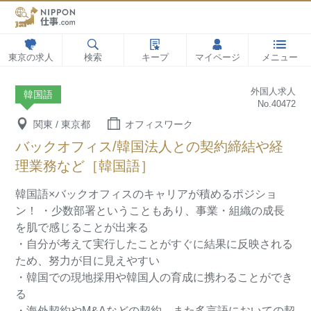
東京の求人
検索
キープ
マイページ
メニュー
外国人求人
韓国語
No.40472
関東 / 東京都
オフィスワーク
バックオフィス/韓国法人との契約締結や経
理業務など［韓国語］
韓国語×バックオフィスのキャリアが積めるポジショ
ン！
・少数部署ということもあり、事業・組織の成長
を肌で感じることが出来る
・自分が考えて実行したことがすぐに結果に反映される
ため、努力が目に見えやすい
・韓国での現地採用や韓国人の育成に携わることができ
る
・海外契約やM&Aなどの契約、また多言語においての契