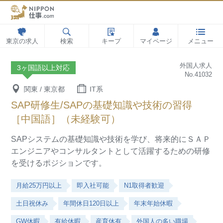
東京の求人
検索
キープ
マイページ
メニュー
外国人求人
3ヶ国語以上対応
No.41032
関東 / 東京都
IT系
SAP研修生/SAPの基礎知識や技術の習得
［中国語］（未経験可）
SAPシステムの基礎知識や技術を学び、将来的にＳＡＰ
エンジニアやコンサルタントとして活躍するための研修
を受けるポジションです。
月給25万円以上
即入社可能
N1取得者歓迎
土日祝休み
年間休日120日以上
年末年始休暇
GW休暇
有給休暇
産育休有
外国人の多い職場