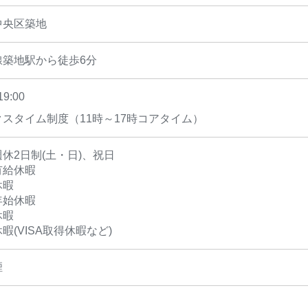
中央区築地
線築地駅から徒歩6分
19:00
スタイム制度（11時～17時コアタイム）
休2日制(土・日)、祝日
有給休暇
休暇
年始休暇
休暇
暇(VISA取得休暇など)
煙
】