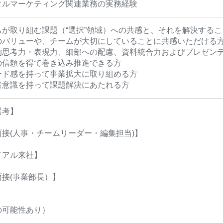
タルマーケティング関連業務の実務経験
ちが取り組む課題（“選択”領域）への共感と、それを解決する
のバリューや、チームが大切にしていることに共感いただける
的思考力・表現力、細部への配慮、資料統合力およびプレゼン
の信頼を得て巻き込み推進できる方
ード感を持って事業拡大に取り組める方
者意識を持って課題解決にあたれる方
選考】
面接(人事・チームリーダー・編集担当)】
イアル来社】
面接(事業部長）】
】
の可能性あり）