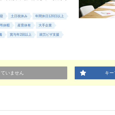
歓迎
土日祝休み
年間休日120日以上
弔休暇
産育休有
大手企業
備
賞与年2回以上
就労ビザ支援
していません
キー