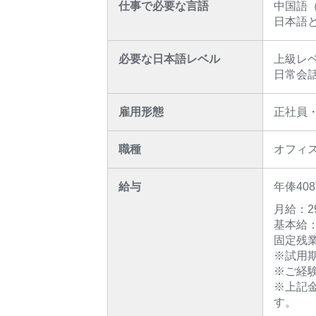
仕事で必要な言語
中国語
日本語
必要な日本語レベル
上級レ
日常会
雇用形態
正社員
職種
オフィ
給与
年俸40
月給：29
基本給：2
固定残業代
※試用
※ご経
※上記
す。