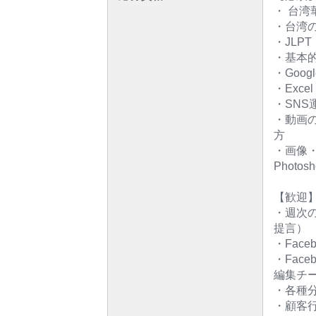
・ 台
・台湾
・JLP
・基本的な
・Googl
・Exc
・SN
・動画の
方
・画像・
Photo
【歓迎
・週次
提言）
・Face
・Fac
編集チ
・各種
・顧客