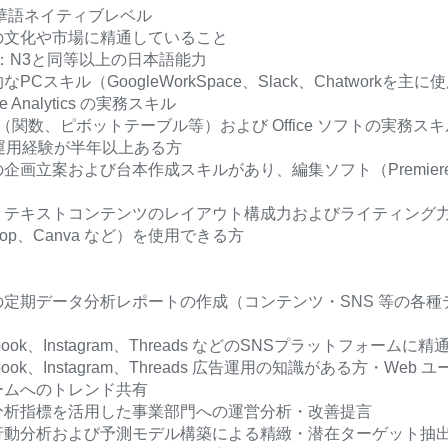
湾華語ネイティブレベル
の文化や市場に精通していること
T：N3と同等以上の日本語能力
PCスキル（GoogleWorkSpace、Slack、Chatworkを主
e Analytics の実務スキル
el（関数、ピボットテーブル等）および Office ソフトの実務スキ
S運用経験が半年以上ある方
企画立案および台本作成スキルがあり、編集ソフト（Premiere、Fi
テキストコンテンツのレイアウト構成力およびライティング力があり、
shop、Canva など）を使用できる方
】
の定期データ分析レポートの作成（コンテンツ・SNS 等の各
book、Instagram、Threads などのSNSプラットフォームに
ebook、Instagram、Threads 広告運用の知識がある方・
ームへのトレンド共有
分析指標を活用した事業部門への運営分析・改善提言
行動分析および予測モデル構築による精緻・潜在ターゲット抽