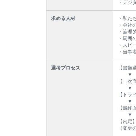
・デジ
求める人材
・私た
・会社
・論理
・周囲
・スピ
・当事
選考プロセス
【書類
▼
【一次
▼
【トラ
▼
【最終
▼
【内定
（変更