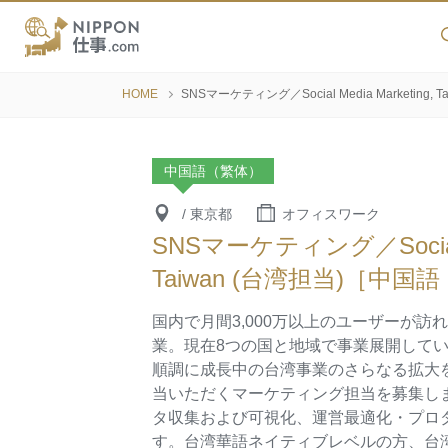
HOME
SNSマーケティング／Social Media Marketin
中国語（繁体）
/ 東京都
オフィスワーク
SNSマーケティング／Social Me
Taiwan (台湾担当)［中
国内で月間3,000万以上のユーザーが訪
業。現在8つの国と地域で事業展開して
順調に成長中の台湾事業のさらなる拡大
当いただくマーケティング担当を募集し
タ収集および可視化、運営最適化・プロ
す。台湾華語ネイティブレベルの方、台