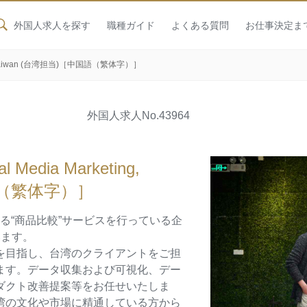
外国人求人を探す
職種ガイド
よくある質問
お仕事決定ま
g, Taiwan (台湾担当)［中国語（繁体字）］
外国人求人
No.43964
dia Marketing,
国語（繁体字）］
れる“商品比較”サービスを行っている企
います。
を目指し、台湾のクライアントをご担
ます。データ収集および可視化、デー
ダクト改善提案等をお任せいたしま
湾の文化や市場に精通している方から