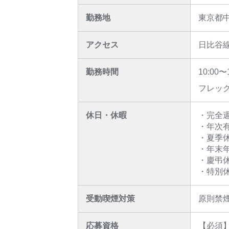
勤務地
東京都
アクセス
日比谷
勤務時間
10:00〜
フレック
休日・休暇
・完全週
・年次
・夏季
・年末
・慶弔
・特別休
受動喫煙対策
原則禁
応募資格
【必須