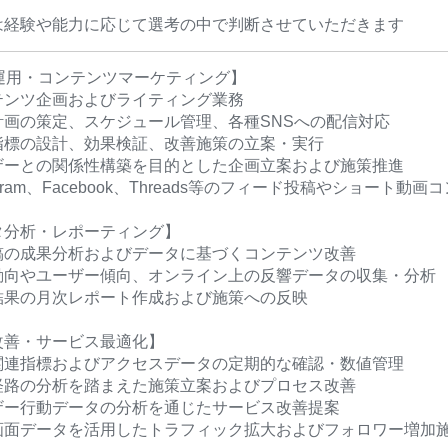
は経験や能力に応じて選考の中で判断させていただきます
S運用・コンテンツマーケティング】
テンツ企画およびライティング業務
計画の策定、スケジュール管理、各種SNSへの配信対応
指標の設計、効果検証、改善施策の立案・実行
ザーとの関係性構築を目的とした企画立案および施策推進
tagram、Facebook、Threads等のフィード投稿やショート
タ分析・レポーティング】
稿の成果分析およびデータに基づくコンテンツ改善
動向やユーザー傾向、オンライン上の反響データの収集・分析
結果の月次レポート作成および施策への反映
改善・サービス最適化】
関連指標およびアクセスデータの定期的な確認・数値管理
経路の分析を踏まえた施策立案およびプロセス改善
ザー行動データの分析を通じたサービス改善提案
画面データを活用したトラフィック拡大およびフォロワー増加