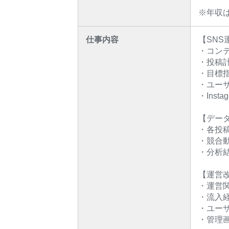
※年収
仕事内容
【SN
・コン
・投稿
・目標
・ユー
・Ins
【デー
・各投
・競合
・分析
【運営
・運営
・流入
・ユー
・管理