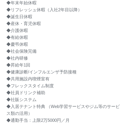
◆年末年始休暇
◆リフレッシュ休暇（入社2年目以降）
◆誕生日休暇
◆産休・育児休暇
◆介護休暇
◆有給休暇
◆慶弔休暇
◆社会保険完備
◆社内研修
◆昇給年1回
◆健康診断/インフルエンザ予防接種
◆共用施設内喫煙室有
◆フレックスタイム制度
◆社員ドリンク補助
◆社販システム
◆入居テナント特典 （Web学習サービスやジム等のサービ
ス類の活用）
◆通勤手当：上限2万5000円／月