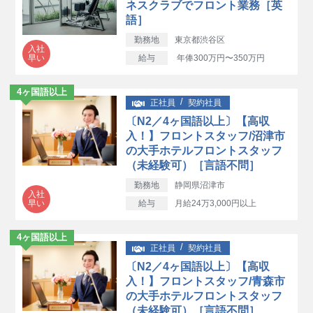
ネスクラブでフロント業務［英
語］
勤務地
東京都渋谷区
入社
早い
給与
年俸300万円〜350万円
4ヶ国語以上
正社員
契約社員
〔N2／4ヶ国語以上〕【高収
入！】フロントスタッフ/沼津市
の大手ホテルフロントスタッフ
（未経験可）［言語不問］
勤務地
静岡県沼津市
入社
早い
給与
月給24万3,000円以上
4ヶ国語以上
正社員
契約社員
〔N2／4ヶ国語以上〕【高収
入！】フロントスタッフ/青森市
の大手ホテルフロントスタッフ
（未経験可）［言語不問］