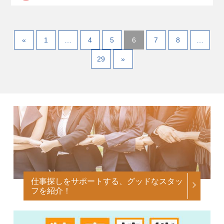
«
1
…
4
5
6
7
8
…
29
»
仕事探しをサポートする、グッドなスタッ
フを紹介！