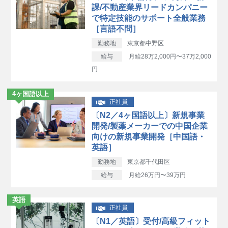
課/不動産業界リードカンパニー
で特定技能のサポート全般業務
［言語不問］
勤務地
東京都中野区
給与
月給28万2,000円〜37万2,000
円
4ヶ国語以上
正社員
〔N2／4ヶ国語以上〕新規事業
開発/製薬メーカーでの中国企業
向けの新規事業開発［中国語・
英語］
勤務地
東京都千代田区
給与
月給26万円〜39万円
英語
正社員
〔N1／英語〕受付/高級フィット