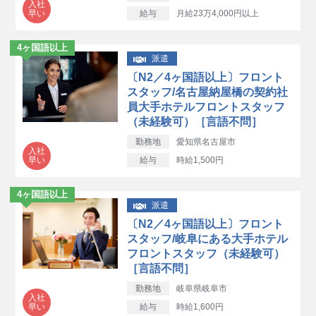
入社
早い
給与
月給23万4,000円以上
4ヶ国語以上
派遣
〔N2／4ヶ国語以上〕フロント
スタッフ/名古屋納屋橋の契約社
員大手ホテルフロントスタッフ
（未経験可）［言語不問］
勤務地
愛知県名古屋市
入社
早い
給与
時給1,500円
4ヶ国語以上
派遣
〔N2／4ヶ国語以上〕フロント
スタッフ/岐阜にある大手ホテル
フロントスタッフ（未経験可）
［言語不問］
勤務地
岐阜県岐阜市
入社
早い
給与
時給1,600円