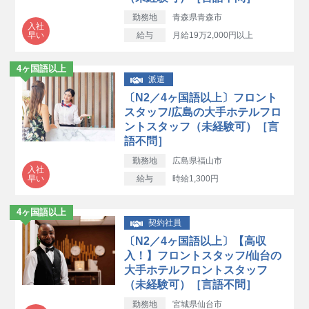
勤務地
青森県青森市
入社
早い
給与
月給19万2,000円以上
4ヶ国語以上
派遣
〔N2／4ヶ国語以上〕フロント
スタッフ/広島の大手ホテルフロ
ントスタッフ（未経験可）［言
語不問］
勤務地
広島県福山市
入社
早い
給与
時給1,300円
4ヶ国語以上
契約社員
〔N2／4ヶ国語以上〕【高収
入！】フロントスタッフ/仙台の
大手ホテルフロントスタッフ
（未経験可）［言語不問］
勤務地
宮城県仙台市