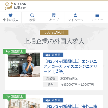
東京の求人
検索
キープ
マイページ
メニュー
JOB SEARCH
上場企業の外国人求人
4ヶ国語以上
正社員
〔N2／4ヶ国語以上〕エンジニ
ア／ローカライズエンジニアリ
ード［英語］
勤務地
東京都品川区
給与
年俸600万円〜1,000万円
3ヶ国語以上
正社員
〔N2／3ヶ国語以上〕海外工務