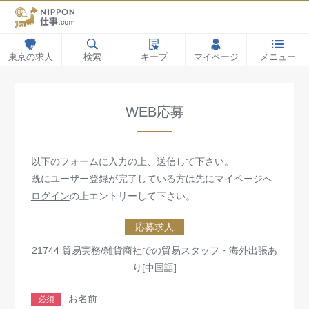
東京の求人
検索
キープ
マイページ
メニュー
WEB応募
以下のフォームに入力の上、送信して下さい。
既にユーザー登録が完了している方は先に
マイページへ
ログイン
の上エントリーして下さい。
応募求人
21744 貿易実務/雑貨商社での貿易スタッフ・海外出張あ
り[中国語]
お名前
必須