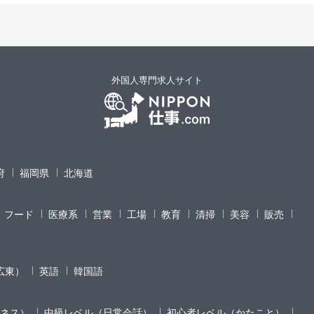
外国人専門求人サイト
府
福岡県
北海道
フード
医療系
営業
工場
教育
清掃
美容
販売
広東）
英語
韓国語
ネス）
中級レベル（日常会話）
初心者レベル（かたこと）