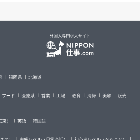
外国人専門求人サイト
府
福岡県
北海道
フード
医療系
営業
工場
教育
清掃
美容
販売
広東）
英語
韓国語
ネス）
中級レベル（日常会話）
初心者レベル（かたこと）