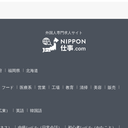
外国人専門求人サイト
府
福岡県
北海道
フード
医療系
営業
工場
教育
清掃
美容
販売
広東）
英語
韓国語
ネス）
中級レベル（日常会話）
初心者レベル（かたこと）