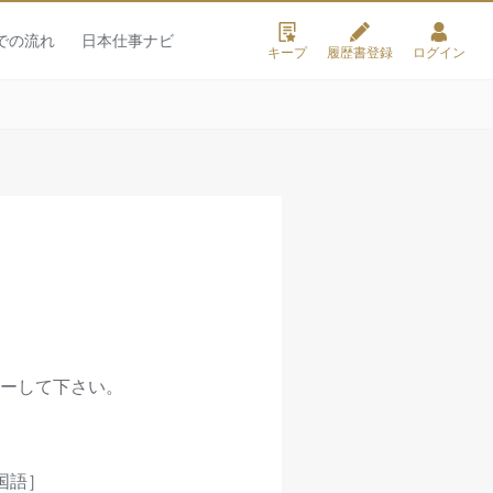
での流れ
日本仕事ナビ
キープ
履歴書登録
ログイン
ーして下さい。
国語］