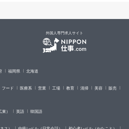
外国人専門求人サイト
府
福岡県
北海道
フード
医療系
営業
工場
教育
清掃
美容
販売
広東）
英語
韓国語
ネス）
中級レベル（日常会話）
初心者レベル（かたこと）