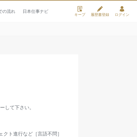
での流れ
日本仕事ナビ
キープ
履歴書登録
ログイン
ーして下さい。
ジェクト進行など［言語不問］