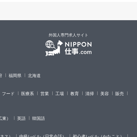
外国人専門求人サイト
府
福岡県
北海道
フード
医療系
営業
工場
教育
清掃
美容
販売
広東）
英語
韓国語
ネス）
中級レベル（日常会話）
初心者レベル（かたこと）