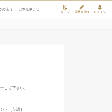
での流れ
日本仕事ナビ
キープ
履歴書登録
ログイン
ーして下さい。
タント［英語］