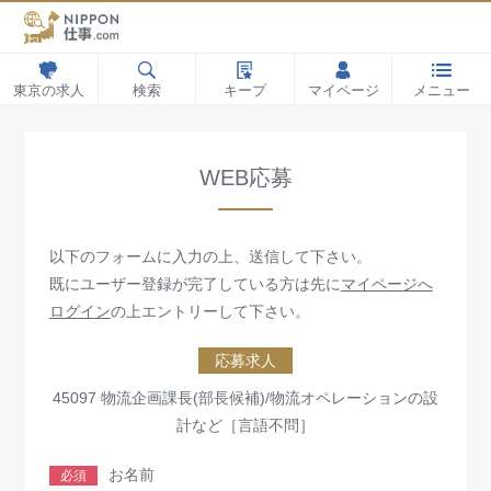
東京の求人
検索
キープ
マイページ
メニュー
WEB応募
以下のフォームに入力の上、送信して下さい。
既にユーザー登録が完了している方は先に
マイページへ
ログイン
の上エントリーして下さい。
応募求人
45097 物流企画課⻑(部⻑候補)/物流オペレーションの設
計など［言語不問］
お名前
必須