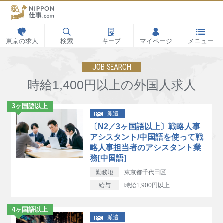
東京の求人
検索
キープ
マイページ
メニュー
JOB SEARCH
時給1,400円以上の外国人求人
3ヶ国語以上
派遣
〔N2／3ヶ国語以上〕戦略人事
アシスタント/中国語を使って戦
略人事担当者のアシスタント業
務[中国語]
勤務地
東京都千代田区
給与
時給1,900円以上
4ヶ国語以上
派遣