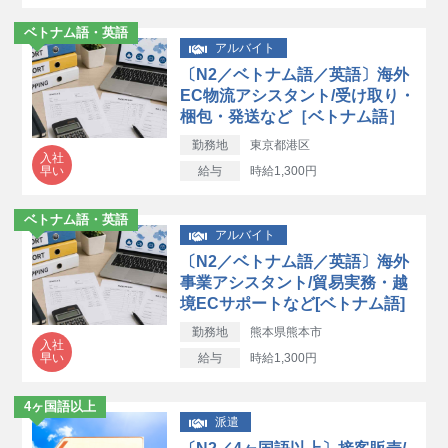
ベトナム語・英語
アルバイト
〔N2／ベトナム語／英語〕海外
EC物流アシスタント/受け取り・
梱包・発送など［ベトナム語］
勤務地
東京都港区
入社
早い
給与
時給1,300円
ベトナム語・英語
アルバイト
〔N2／ベトナム語／英語〕海外
事業アシスタント/貿易実務・越
境ECサポートなど[ベトナム語]
勤務地
熊本県熊本市
入社
早い
給与
時給1,300円
4ヶ国語以上
派遣