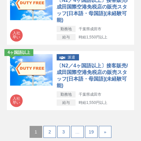
〔N2／4ヶ国語以上〕接客販売/
成田国際空港免税店の販売スタ
ッフ[日本語・母国語](未経験可
能)
勤務地
千葉県成田市
入社
早い
給与
時給1,550円以上
4ヶ国語以上
派遣
〔N2／4ヶ国語以上〕接客販売/
成田国際空港免税店の販売スタ
ッフ[日本語・母国語](未経験可
能)
勤務地
千葉県成田市
入社
早い
給与
時給1,550円以上
1
2
3
…
19
»