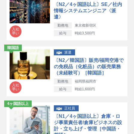
〔N2／4ヶ国語以上〕SE／社内
情報システムエンジニア〈派
遣〉
勤務地
東京都新宿区
入社
早い
給与
時給3,500円
韓国語
派遣
〔N2／韓国語〕販売/福岡空港で
の免税品（化粧品）の販売業務
（未経験可）［韓国語］
勤務地
福岡県福岡市
入社
早い
給与
時給1,600円
4ヶ国語以上
正社員
〔N1／4ヶ国語以上〕倉庫・ロ
ジ事業責任者/倉庫ビジネスの設
計・立ち上げ・管理［中国語・