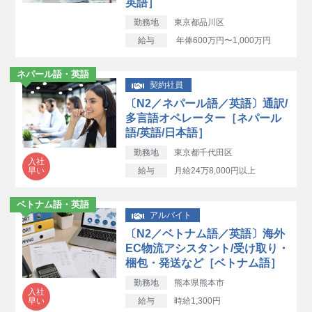
英語］
勤務地
東京都品川区
給与
年俸600万円〜1,000万円
ネパール語・英語
契約社員
〔N2／ネパール語／英語〕通訳/
多言語オペレーター［ネパール
語/英語/日本語］
勤務地
東京都千代田区
入社
早い
給与
月給24万8,000円以上
ベトナム語・英語
アルバイト
〔N2／ベトナム語／英語〕海外
EC物流アシスタント/受け取り・
梱包・発送など［ベトナム語］
勤務地
熊本県熊本市
入社
早い
給与
時給1,300円