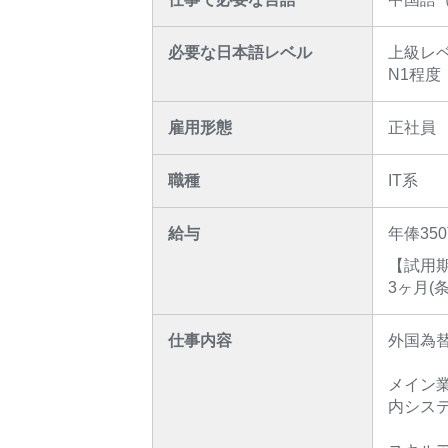
必要な日本語レベル
上級レ
N1程度
雇用形態
正社員
職種
IT系
給与
年俸35
【試用
3ヶ月(
仕事内容
外国為
メイン
内シス