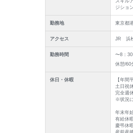
スキル
ジショ
勤務地
東京都
アクセス
JR 浜
勤務時間
〜8：30
休憩/60
休日・休暇
【年間平
土日祝
完全週休
※状況
年末年
有給休
慶弔休
産前産