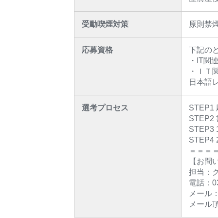
受動喫煙対策
原則禁
応募資格
下記の
・IT
・ＩＴ
日本語レ
選考プロセス
STEP1
STEP
STEP
STEP
＝＝＝
【お問
担当：
電話：03-
メール：s
メール頂