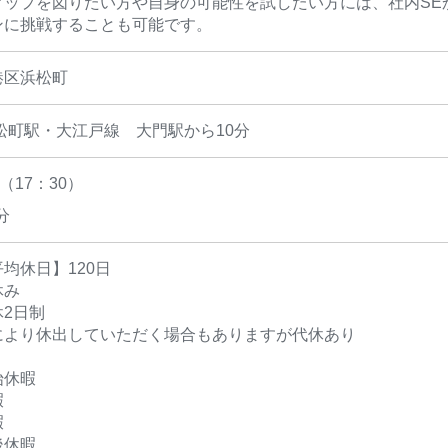
アップを図りたい方や自身の可能性を試したい方には、社内SE
ンに挑戦することも可能です。
港区浜松町
松町駅・大江戸線 大門駅から10分
（17：30）
分
均休日】120日
休み
2日制
により休出していただく場合もありますが代休あり
始休暇
暇
暇
後休暇