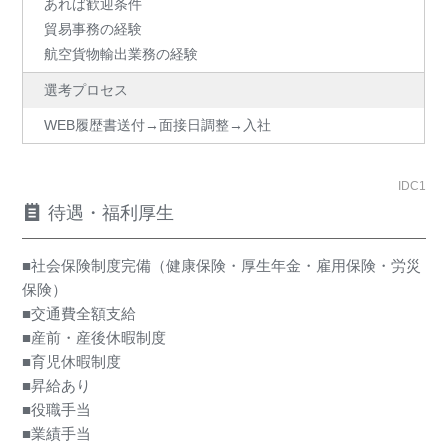
あれば歓迎条件
貿易事務の経験
航空貨物輸出業務の経験
選考プロセス
WEB履歴書送付→面接日調整→入社
IDC1
待遇・福利厚生
■社会保険制度完備（健康保険・厚生年金・雇用保険・労災
保険）
■交通費全額支給
■産前・産後休暇制度
■育児休暇制度
■昇給あり
■役職手当
■業績手当