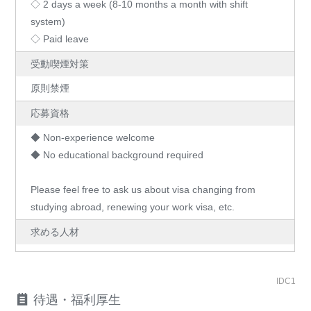
◇ 2 days a week (8-10 months a month with shift
system)
◇ Paid leave
受動喫煙対策
原則禁煙
応募資格
◆ Non-experience welcome
◆ No educational background required
Please feel free to ask us about visa changing from
studying abroad, renewing your work visa, etc.
求める人材
IDC1
待遇・福利厚生