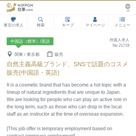
JA
東京の求人
検索
キープ
マイページ
メニュー
外国人求人
中国語（標準）/英語
No.21719
関東 / 東京都
販売
自然主義高級ブランド、SNSで話題のコスメ
販売(中国語・英語)
It is a cosmetic brand that has become a hot topic with a
lineup of natural ingredients that are unique to Japan.
We are looking for people who can play an active role in
the long term, such as those who can drop in the local
staff as an instructor at the time of overseas expansion.
[This job offer is temporary employment based on
contract employee employment]