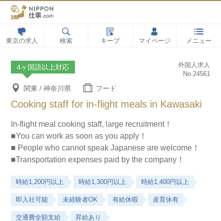
東京の求人
検索
キープ
マイページ
メニュー
外国人求人
4ヶ国語以上対応
No.24561
関東 / 神奈川県
フード
Cooking staff for in-flight meals in Kawasaki
In-flight meal cooking staff, large recruitment！
■You can work as soon as you apply！
■ People who cannot speak Japanese are welcome！
■Transportation expenses paid by the company！
時給1,200円以上
時給1,300円以上
時給1,400円以上
即入社可能
未経験者OK
有給休暇
産育休有
交通費全額支給
昇給あり