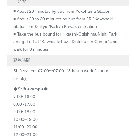
アクセス
■ About 20 minutes by bus from Yokohama Station
■ About 20 to 30 minutes by bus from JR "Kawasaki
Station" or Keikyu "Keikyu Kawasaki Station"
■ Take the bus bound for Higashi-Ogishima Nishi Park
and get off at “Kawasaki Fuzz Distribution Center” and
walk for 3 minutes
勤務時間
Shift system 07:00〜07:00（8 hours work (1 hour
break)）
◆Shift example◆
7:00~16:00
8:00~17:00
9:00~18:00
10:00~19:00
11:00~20:00
12:00~21:00