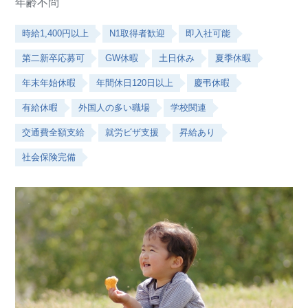
年齢不問
時給1,400円以上
N1取得者歓迎
即入社可能
第二新卒応募可
GW休暇
土日休み
夏季休暇
年末年始休暇
年間休日120日以上
慶弔休暇
有給休暇
外国人の多い職場
学校関連
交通費全額支給
就労ビザ支援
昇給あり
社会保険完備