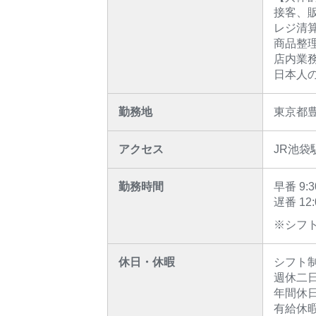
接客、
レジ清
商品整
店内業
日本人
勤務地
東京都
アクセス
JR池袋
勤務時間
早番 9
遅番 1
※シフ
休日・休暇
シフ
週休二
年間休日
有給休