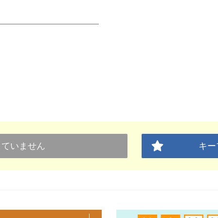
していません
キー