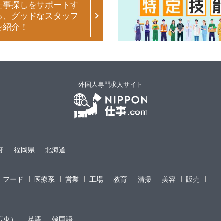
仕事探しをサポートす
る、グッドなスタッフ
を紹介！
外国人専門求人サイト
府
福岡県
北海道
フード
医療系
営業
工場
教育
清掃
美容
販売
広東）
英語
韓国語