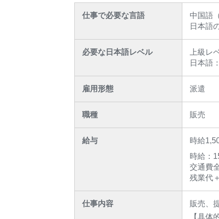
仕事で必要な言語
中国語
日本語
必要な日本語レベル
上級レ
日本語
雇用形態
派遣
職種
販売
給与
時給1,5
時給：
交通費
残業代＋
仕事内容
販売、
【具体