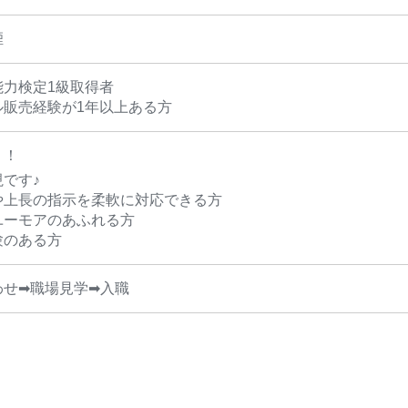
煙
能力検定1級取得者
ル販売経験が1年以上ある方
！！
です♪
や上長の指示を柔軟に対応できる方
ユーモアのあふれる方
験のある方
わせ➡職場見学➡入職