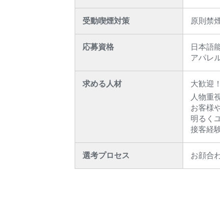
受動喫煙対策
原則禁
応募資格
日本語
アパレ
求める人材
大歓迎
人物重視
お客様
明るく
接客経
選考プロセス
お顔合