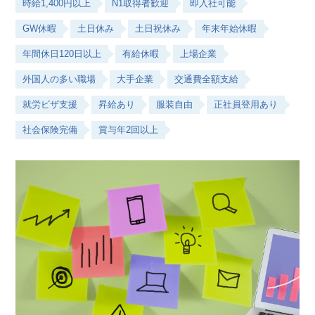
時給1,400円以上
N1取得者歓迎
即入社可能
GW休暇
土日休み
土日祝休み
年末年始休暇
年間休日120日以上
有給休暇
上場企業
外国人の多い職場
大手企業
交通費全額支給
就労ビザ支援
昇給あり
服装自由
正社員登用あり
社会保険完備
賞与年2回以上