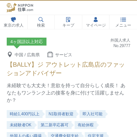
東京の求人
検索
キープ
マイページ
メニュー
外国人求人
4ヶ国語以上対応
No.29777
中国 / 広島県
サービス
【BALLY】ジ アウトレット広島店のファッ
ションアドバイザー
未経験でも大丈夫！意欲を持って自分らしく成長！
あ
なたもワンランク上の接客を身に付けて活躍しません
か？
時給1,400円以上
N1取得者歓迎
即入社可能
未経験者OK
第二新卒応募可
有給休暇
外国人の多い職場
交通費全額支給
住宅支援