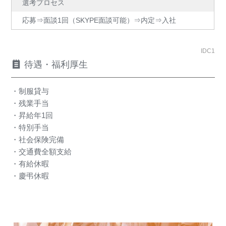
選考プロセス
応募⇒面談1回（SKYPE面談可能）⇒内定⇒入社
IDC1
待遇・福利厚生
・制服貸与
・残業手当
・昇給年1回
・特別手当
・社会保険完備
・交通費全額支給
・有給休暇
・慶弔休暇