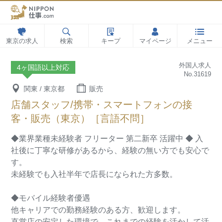
東京の求人
検索
キープ
マイページ
メニュー
外国人求人
4ヶ国語以上対応
No.31619
関東 / 東京都
販売
店舗スタッフ/携帯・スマートフォンの接
客・販売（東京）［言語不問］
◆業界業種未経験者 フリーター 第二新卒 活躍中 ◆
入
社後に丁寧な研修があるから、経験の無い方でも安心で
す。
未経験でも入社半年で店長になられた方多数。
◆モバイル経験者優遇
他キャリアでの勤務経験のある方、歓迎します。
直営店の安定した環境で、これまでの経験を活かして活