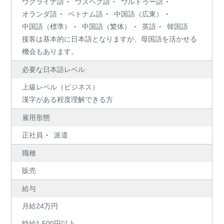
ウクライナ語
ウズベク語
ウルドゥー語
オランダ語
ベトナム語
中国語（広東）
中国語（標準）
中国語（繁体）
英語
韓国語
接客は基本的に日本語となりますが、母国語を活かせる
機会もあります。
必要な日本語レベル
上級レベル（ビジネス）
漢字がある程度理解できる方
雇用形態
正社員
派遣
職種
販売
給与
月給24万円
時給1,500円以上