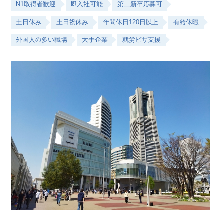
N1取得者歓迎
即入社可能
第二新卒応募可
土日休み
土日祝休み
年間休日120日以上
有給休暇
外国人の多い職場
大手企業
就労ビザ支援