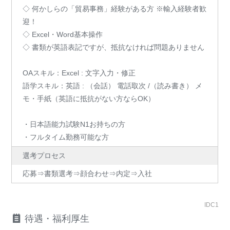
◇ 何かしらの「貿易事務」経験がある方 ※輸入経験者歓
迎！
◇ Excel・Word基本操作
◇ 書類が英語表記ですが、抵抗なければ問題ありません
OAスキル：Excel : 文字入力・修正
語学スキル：英語 : （会話） 電話取次 /（読み書き） メ
モ・手紙（英語に抵抗がない方ならOK）
・日本語能力試験N1お持ちの方
・フルタイム勤務可能な方
選考プロセス
応募⇒書類選考⇒顔合わせ⇒内定⇒入社
IDC1
待遇・福利厚生