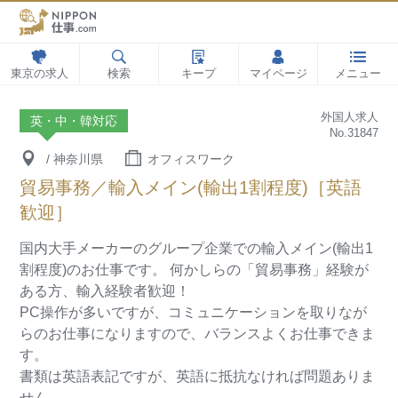
東京の求人
検索
キープ
マイページ
メニュー
外国人求人
英・中・韓対応
No.31847
/ 神奈川県
オフィスワーク
貿易事務／輸入メイン(輸出1割程度)［英語
歓迎］
国内大手メーカーのグループ企業での輸入メイン(輸出1
割程度)のお仕事です。
何かしらの「貿易事務」経験が
ある方、輸入経験者歓迎！
PC操作が多いですが、コミュニケーションを取りなが
らのお仕事になりますので、バランスよくお仕事できま
す。
書類は英語表記ですが、英語に抵抗なければ問題ありま
せん。