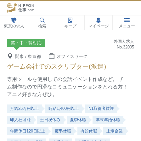
東京の求人
検索
キープ
マイページ
メニュー
外国人求人
英・中・韓対応
No.32005
関東 / 東京都
オフィスワーク
ゲーム会社でのスクリプター(派遣）
専用ツールを使用しての会話イベント作成など。
チー
ム制作なので円滑なコミュニケーションをとれる方！
アニメ好きな方ぜひ。
月給25万円以上
時給1,400円以上
N1取得者歓迎
即入社可能
土日祝休み
夏季休暇
年末年始休暇
年間休日120日以上
慶弔休暇
有給休暇
上場企業