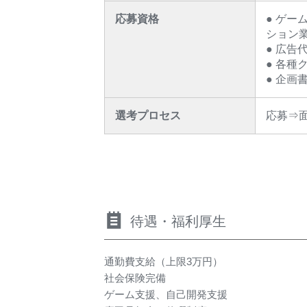
応募資格
● ゲ
ション
● 広
● 各
● 企
選考プロセス
応募⇒
待遇・福利厚生
通勤費支給（上限3万円）
社会保険完備
ゲーム支援、自己開発支援