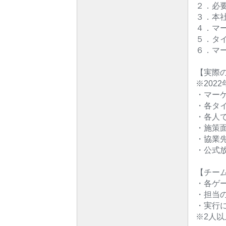
２．必要
３．本
４．マ
５．タ
６．マ
【実際
※202
・マー
・各タイ
・各人
・施策
・協業
・公式放
【チー
・各ゲ
・担当
・実行
※2人