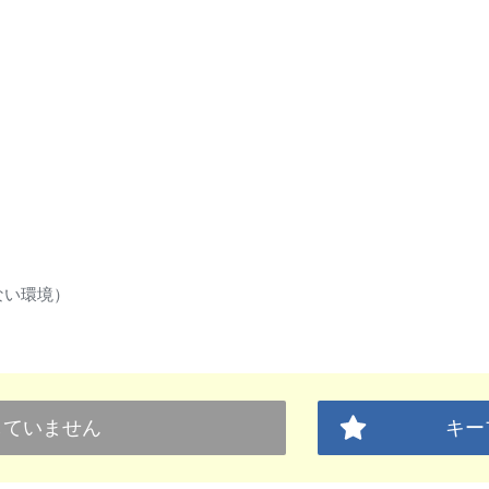
ない環境）
していません
キー