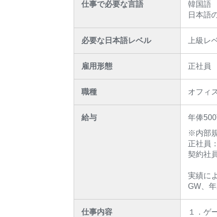
仕事で必要な言語
韓国語
日本語
必要な日本語レベル
上級レ
雇用形態
正社員
職種
オフィ
給与
年俸5
※内部
正社員
契約社
実績に
GW、
仕事内容
１．ゲ