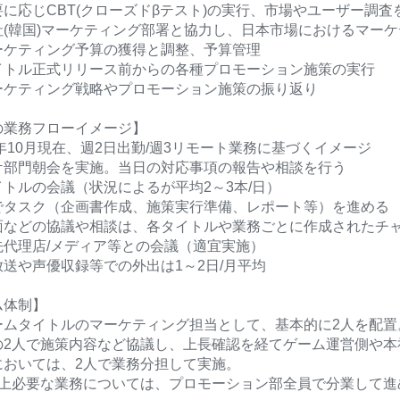
に応じCBT(クローズドβテスト)の実行、市場やユーザー調査
社(韓国)マーケティング部署と協力し、日本市場におけるマー
ーケティング予算の獲得と調整、予算管理
イトル正式リリース前からの各種プロモーション施策の実行
ーケティング戦略やプロモーション施策の振り返り
の業務フローイメージ】
2年10月現在、週2日出勤/週3リモート業務に基づくイメージ
ケ部門朝会を実施。当日の対応事項の報告や相談を行う
トルの会議（状況によるが平均2～3本/日）
でタスク（企画書作成、施策実行準備、レポート等）を進める
面などの協議や相談は、各タイトルや業務ごとに作成されたチ
先代理店/メディア等との会議（適宜実施）
送や声優収録等での外出は1～2日/月平均
ム体制】
ームタイトルのマーケティング担当として、基本的に2人を配置
の2人で施策内容など協議し、上長確認を経てゲーム運営側や本
においては、2人で業務分担して実施。
以上必要な業務については、プロモーション部全員で分業して進