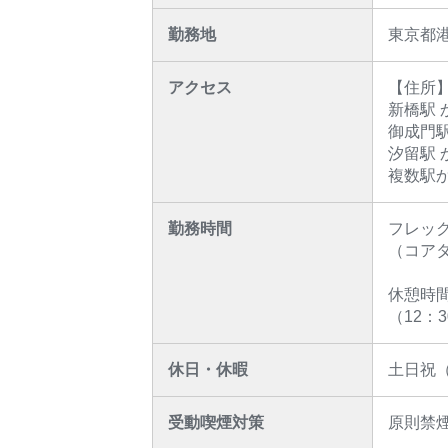
勤務地
東京都
アクセス
【住所
新橋駅 
御成門駅
汐留駅 
複数駅
勤務時間
フレッ
（コアタイ
休憩時間
（12：3
休日・休暇
土日祝（
受動喫煙対策
原則禁