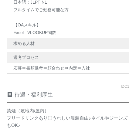
日本語：JLPT N1
フルタイムでご勤務可能な方
【OAスキル】
Excel : VLOOKUP関数
求める人材
選考プロセス
応募⇒書類選考⇒顔合わせ⇒内定⇒入社
IDC1
待遇・福利厚生
禁煙（敷地内/屋内）
フリードリンクあり◎うれしい服装自由♪ネイルやジーンズ
もOK♪