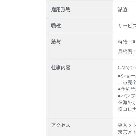
雇用形態
派遣
職種
サービ
給与
時給1,9
月給例：
仕事内容
CMで
●ショ
→※完
●予約
●パン
※海外
※コロ
アクセス
東京メト
東京メト