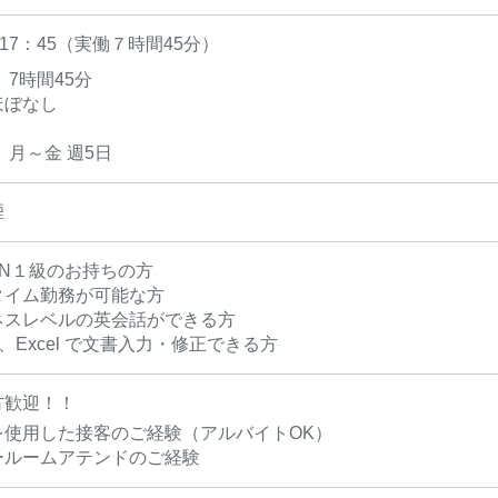
〜17：45（実働７時間45分）
 7時間45分
ほぼなし
 月～金 週5日
煙
T N１級のお持ちの方
タイム勤務が可能な方
ネスレベルの英会話ができる方
d 、Excel で文書入力・修正できる方
方歓迎！！
を使用した接客のご経験（アルバイトOK）
ールームアテンドのご経験