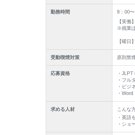
勤務時間
9：00
【実働】
※残業
【曜日】
受動喫煙対策
原則禁
応募資格
・JLP
・フル
・ビジ
・Wor
求める人材
こんな
・英語
・ショ