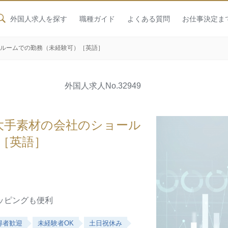
外国人求人を探す
職種ガイド
よくある質問
お仕事決定ま
ールームでの勤務（未経験可）［英語］
外国人求人
No.32949
大手素材の会社のショール
［英語］
ッピングも便利
得者歓迎
未経験者OK
土日祝休み