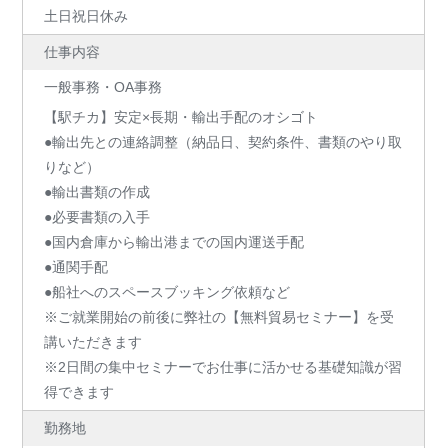
土日祝日休み
仕事内容
一般事務・OA事務
【駅チカ】安定×長期・輸出手配のオシゴト
●輸出先との連絡調整（納品日、契約条件、書類のやり取
りなど）
●輸出書類の作成
●必要書類の入手
●国内倉庫から輸出港までの国内運送手配
●通関手配
●船社へのスペースブッキング依頼など
※ご就業開始の前後に弊社の【無料貿易セミナー】を受
講いただきます
※2日間の集中セミナーでお仕事に活かせる基礎知識が習
得できます
勤務地