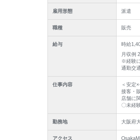
雇用形態
派遣
職種
販売
給与
時給1,4
月収例 2
※経験に
通勤交通
仕事内容
＜安定×
接客・
店舗に
〇未経
勤務地
大阪府
アクセス
Osaka