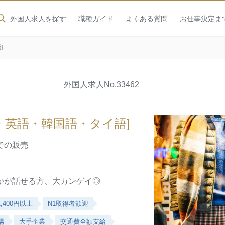
外国人求人を探す
職種ガイド
よくある質問
お仕事決定ま
]
外国人求人
No.33462
・英語・韓国語・タイ語]
での販売
かが話せる方、大カンゲイ◎
,400円以上
N1取得者歓迎
場
大手企業
交通費全額支給