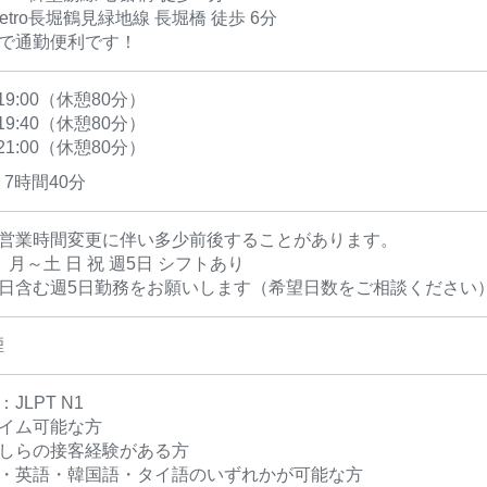
Metro長堀鶴見緑地線 長堀橋 徒歩 6分
カで通勤便利です！
〜19:00（休憩80分）
〜19:40（休憩80分）
〜21:00（休憩80分）
7時間40分
の営業時間変更に伴い多少前後することがあります。
 月～土 日 祝 週5日 シフトあり
祝日含む週5日勤務をお願いします（希望日数をご相談ください
煙
JLPT N1
タイム可能な方
かしらの接客経験がある方
語・英語・韓国語・タイ語のいずれかが可能な方