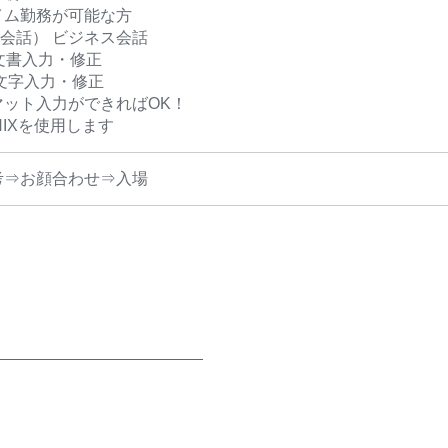
イム勤務が可能な方
 （会話） ビジネス会話
: 文書入力・修正
 : 文字入力・修正
マット入力ができればOK！
NIXを使用します
考⇒お顔合わせ⇒入場