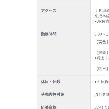
アクセス
ＪＲ総武
京成本線
●JR
勤務時間
8:30〜
【実働】
【残業】
●程よ
【曜日】
休日・休暇
●土日祝
受動喫煙対策
原則禁
応募資格
JLPT N