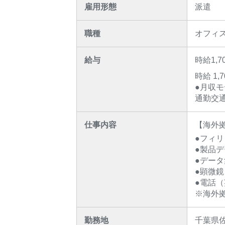
雇用形態
派遣
職種
オフィ
給与
時給1,7
時給 1,
●月収モ
通勤交通
仕事内容
【海外
●フィ
●製品
●デー
●顕微
●電話
※海外
勤務地
千葉県