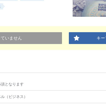
上
していません
キー
必須となります
ベル（ビジネス）