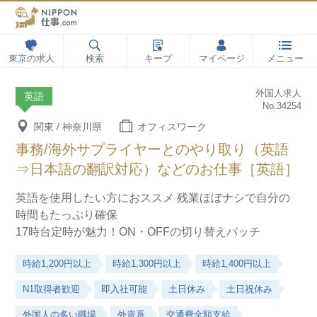
東京の求人
検索
キープ
マイページ
メニュー
外国人求人
英語
No.34254
関東 / 神奈川県
オフィスワーク
事務/海外サプライヤーとのやり取り（英語
⇒日本語の翻訳対応）などのお仕事［英語］
英語を使用したい方におススメ
残業ほぼナシで自分の
時間もたっぷり確保
17時台定時が魅力！ON・OFFの切り替えバッチ
時給1,200円以上
時給1,300円以上
時給1,400円以上
N1取得者歓迎
即入社可能
土日休み
土日祝休み
外国人の多い職場
外資系
交通費全額支給