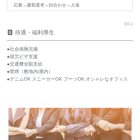
応募→書類選考→顔合わせ→入場
IDC1
待遇・福利厚生
●社会保険完備
●就労ビザ支援
●交通費全額支給
●禁煙（敷地内/屋内）
●デニムOK スニーカーOK ブーツOK オシャレなオフィス