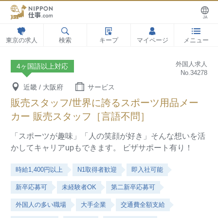
JA
東京の求人
検索
キープ
マイページ
メニュー
外国人求人
4ヶ国語以上対応
No.34278
近畿 / 大阪府
サービス
販売スタッフ/世界に誇るスポーツ用品メー
カー 販売スタッフ［言語不問］
「スポーツが趣味」「人の笑顔が好き」そんな想いを活
かしてキャリアupもできます。
ビザサポート有り！
時給1,400円以上
N1取得者歓迎
即入社可能
新卒応募可
未経験者OK
第二新卒応募可
外国人の多い職場
大手企業
交通費全額支給