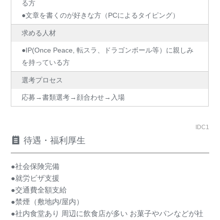
る方
●文章を書くのが好きな方（PCによるタイピング）
求める人材
●IP(Once Peace, 転スラ、ドラゴンボール等）に親しみ
を持っている方
選考プロセス
応募→書類選考→顔合わせ→入場
IDC1
待遇・福利厚生
●社会保険完備
●就労ビザ支援
●交通費全額支給
●禁煙（敷地内/屋内）
●社内食堂あり 周辺に飲食店が多い お菓子やパンなどが社