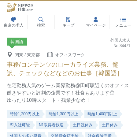
東京の求人
検索
キープ
マイページ
メニュー
外国人求人
韓国語
No.34471
関東 / 東京都
オフィスワーク
事務/コンテンツのローカライズ業務、翻
訳、チェックなどなどのお仕事［韓国語］
在宅勤務人気のゲーム業界勤務@田町駅近くのオフィス
働きやすいと評判の企業です！社食もあります◎
ゆったり10時スタート・残業少なめ！
時給1,200円以上
時給1,300円以上
時給1,400円以上
即入社可能
N1取得者歓迎
土日祝休み
土日休み
外国人の多い職場
交通費全額支給
社会保険完備