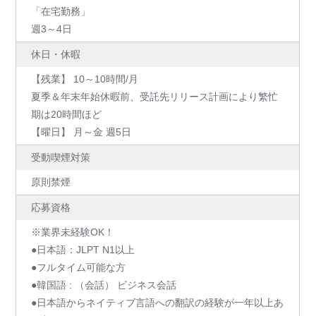
「在宅勤務」
週3～4日
休日・休暇
【残業】 10～10時間/月
夏季＆年末年始休暇前、受託先リリース計画により繁忙
期は20時間ほど
【曜日】 月～金 週5日
受動喫煙対策
原則禁煙
応募資格
※業界未経験OK！
●日本語：JLPT N1以上
●フルタイム可能な方
●韓国語 : （会話） ビジネス会話
●日本語からネイティブ言語への翻訳の経験が一年以上あ