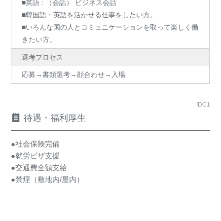
■英語 : （会話） ビジネス会話
■韓国語・英語を活かせる仕事をしたい方。
■いろんな国の人とコミュニケーションを取って楽しく働
きたい方。
選考プロセス
応募→書類選考→顔合わせ→入場
IDC1
待遇・福利厚生
●社会保険完備
●就労ビザ支援
●交通費全額支給
●禁煙（敷地内/屋内）