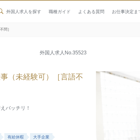
外国人求人を探す
職種ガイド
よくある質問
お仕事決定ま
語不問］
外国人求人
No.35523
仕事（未経験可）［言語不
替えバッチリ！
有給休暇
大手企業