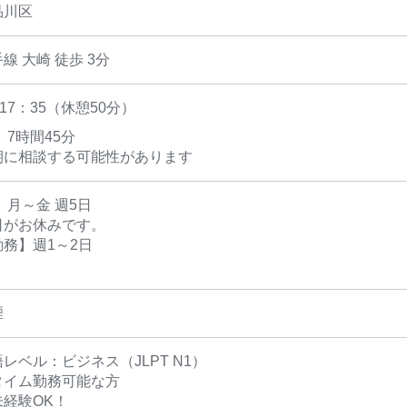
品川区
線 大崎 徒歩 3分
〜17：35（休憩50分）
 7時間45分
期に相談する可能性があります
 月～金 週5日
日がお休みです。
務】週1～2日
煙
レベル：ビジネス（JLPT N1）
タイム勤務可能な方
経験OK！