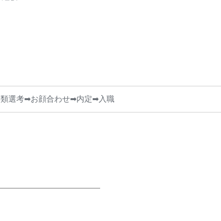
書類選考➡お顔合わせ➡内定➡入職