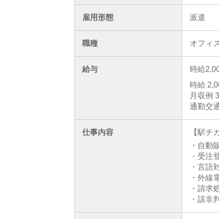
雇用形態
派遣
職種
オフィ
給与
時給2,0
時給 2,
月収例 3
通勤交通
仕事内容
【駅チ
・自動
・受注
・言語
・外線
・請求
・該非