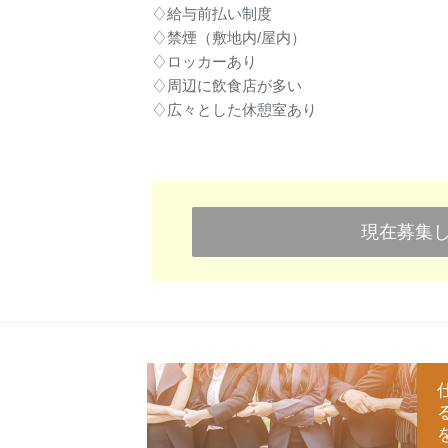
♢給与前払い制度
♢禁煙（敷地内/屋内）
♢ロッカーあり
♢周辺に飲食店が多い
♢広々とした休憩室あり
現在募集