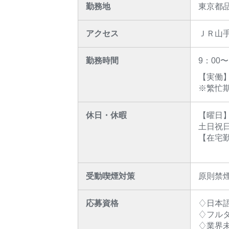
勤務地
東京都
アクセス
ＪＲ山手
勤務時間
9：00
【実働】
※繁忙
休日・休暇
【曜日】
土日祝
【在宅勤
受動喫煙対策
原則禁
応募資格
♢日本語
♢フル
♢業界未