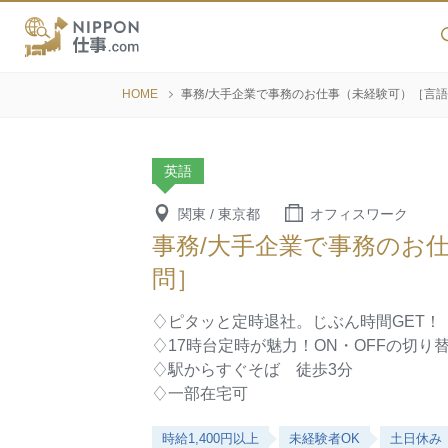
HOME
事務/大手企業で事務のお仕事（未経験可）［言
英語
関東 / 東京都
オフィスワーク
事務/大手企業で事務のお
問］
♢ピタッと定時退社。じぶん時間GET！
♢17時台定時が魅力！ON・OFFの切り
♢駅からすぐそば 徒歩3分
♢一部在宅可
時給1,400円以上
未経験者OK
土日休み