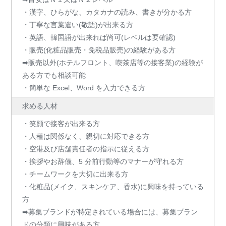
・漢字、ひらがな、カタカナの読み、書きが分かる方
・丁寧な言葉遣い(敬語)が出来る方
・英語、韓国語が出来れば尚可(レベルは要確認)
・販売(化粧品販売・免税品販売)の経験がある方
➡販売以外(ホテルフロント、喫茶店等の接客業)の経験が
ある方でも相談可能
・簡単な Excel、Word を入力できる方
求める人材
・笑顔で接客が出来る方
・人種は関係なく、親切に対応できる方
・空港及び店舗責任者の指示に従える方
・挨拶やお辞儀、5 分前行動等のマナーが守れる方
・チームワークを大切に出来る方
・化粧品(メイク、スキンケア、香水)に興味を持っている
方
➡募集ブランドが特定されている場合には、募集ブラン
ドの分類に興味がある方