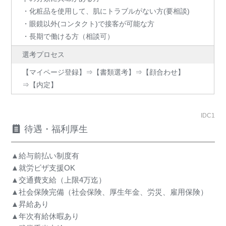
・化粧品を使用して、肌にトラブルがない方(要相談)
・眼鏡以外(コンタクト)で接客が可能な方
・長期で働ける方（相談可）
選考プロセス
【マイページ登録】⇒【書類選考】⇒【顔合わせ】
⇒【内定】
IDC1
待遇・福利厚生
▲給与前払い制度有
▲就労ビザ支援OK
▲交通費支給（上限4万迄）
▲社会保険完備（社会保険、厚生年金、労災、雇用保険）
▲昇給あり
▲年次有給休暇あり