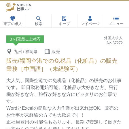
東京の求人
検索
キープ
マイページ
メニュー
外国人求人
3ヶ国語以上対応
No.37272
九州 / 福岡県
販売
販売/福岡空港での免税品（化粧品）の販売
業務［中国語］（未経験可）
大人気、国際空港での免税品（化粧品）の販売のお仕事
です。
即日勤務開始可能。化粧品が大好きな方、飛行
機が好きな方、旅行が好きな方にピッタリのお仕事で
す。
WordとExcelの簡単な入力作業が出来ればOK。販売の
お仕事が未経験の方でも大歓迎です！
正社員登用の可能性もあります。長期で安定して働きた
い方からのご応募をお待ちしております。