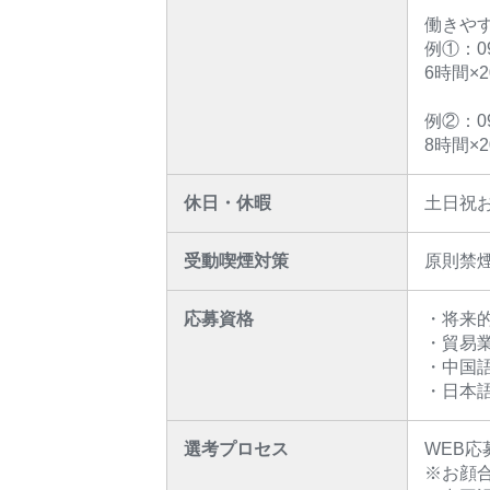
働きや
例①：0
6時間×2
例②：0
8時間×2
休日・休暇
土日祝
受動喫煙対策
原則禁
応募資格
・将来
・貿易
・中国
・日本語
選考プロセス
WEB
※お顔