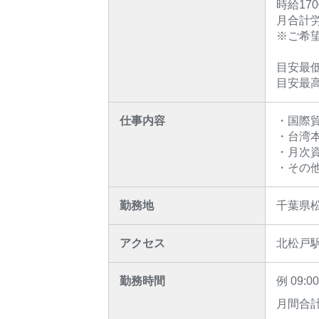
時給170
月合計労
※ご希
目安最低月
目安最高月
仕事内容
・国際
・台湾
・月次
・その
勤務地
千葉県
アクセス
北松戸
勤務時間
例 09:
月間合計