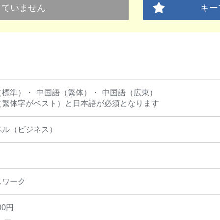
していません
キー
（標準）
中国語（繁体）
中国語（広東）
（繁体字がベスト）と日本語が必須となります
ベル（ビジネス）
スワーク
00円