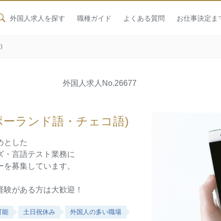
外国人求人を探す
職種ガイド
よくある質問
お仕事決定ま
)
外国人求人
No.26677
ポーランド語・チェコ語)
めとした
ズ・言語テスト業務に
ーを募集しています。
経験がある方は大歓迎！
可能
土日祝休み
外国人の多い職場