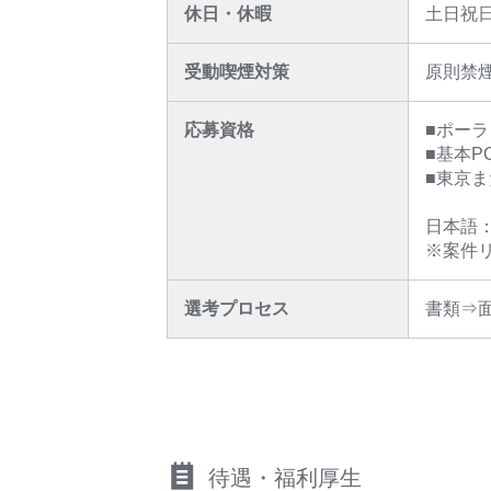
休日・休暇
土日祝
受動喫煙対策
原則禁
応募資格
■ポー
■基本PCス
■東京
日本語
※案件
選考プロセス
書類⇒
待遇・福利厚生