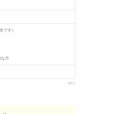
夫です）
能な方
IDC1